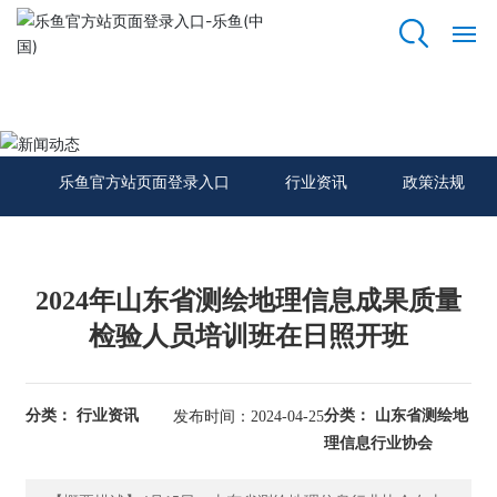
乐鱼官方站页面登录入口
网
站
新闻动态
乐
鱼
乐鱼官方站页面登录入口
行业资讯
政策法规
官
方
站
页
面
2024年山东省测绘地理信息成果质量
登
检验人员培训班在日照开班
录
入
口
分类： 行业资讯
分类： 山东省测绘地
发布时间：2024-04-25
理信息行业协会
关
于
我