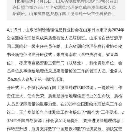
【概要描述】4月15日，山东省测绘地理信息行业协会在山
们
东日照市举办2024年全省测绘地理信息成果质量检验人员
培训班。山东省自然资源厅国土测绘处一级主任科员任
艇、山东省测绘地理信息行业协会秘书长杨艳萍出席开班
资
仪式，来自济南市（含中央驻济、省直单位）、枣庄市自
质
4月15日，山东省测绘地理信息行业协会在山东日照市举办2024年
然资源主管部门（联络处）、测绘资质单位、会员单位从
荣
全省测绘地理信息成果质量检验人员培训班。山东省自然资源厅
事测绘地理信息成果质量检验工作的管理人员、业务人员6
誉
20余人参加了第一期培训班。 开班式上，任艇代表省厅国
国土测绘处一级主任科员任艇、山东省测绘地理信息行业协会秘
土测绘处讲话时强调，一是质检工作责任重大、使命光
书长杨艳萍出席开班仪式，来自济南市（含中央驻济、省直单
主
荣。质量是测绘地理信息行业的生命线，质检人员是保障
位）、枣庄市自然资源主管部门（联络处）、测绘资质单位、会
质量的重要力量。在2023年全国测绘地理信息工作会议
营
上，王广华部长向全体测绘工作者提出了“四个为”工作要
业
员单位从事测绘地理信息成果质量检验工作的管理人员、业务人
求。2024年全国自然资源工作会议又明确提出，要推进测
务
员620余人参加了第一期培训班。
绘地理信息工作转型升级，服务支撑数字中国建设和数字
开班式上，任艇代表省厅国土测绘处讲话时强调，一是质检工作
经济发展。加快完善时空信息新型基础设施，深度挖掘测
项
绘地理信息数据价值，补齐基础数据管理制度政策供给短
责任重大、使命光荣。质量是测绘地理信息行业的生命线，质检
目
板，加强地理信息安全监管。这些都是新时代、新征程对
人员是保障质量的重要力量。在2023年全国测绘地理信息工作会
案
测绘地理信息事业高质量发展提出的新目标、新要求，实
例
议上，王广华部长向全体测绘工作者提出了“四个为”工作要求。2
现这些目标永远绕不开质量这条生命线。 二是质检工作依
然存在问题，亟待解决。近年来，各单位质量意识明显提
024年全国自然资源工作会议又明确提出，要推进测绘地理信息工
高，各级质量监管力度显著加强。但是，产品、成果和服
新
作转型升级，服务支撑数字中国建设和数字经济发展。加快完善
务质量与经济社会发展和自然资源管理工作的要求还存在