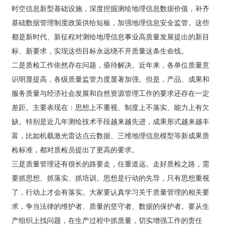
闻
时空信息新型基础设施，深度挖掘测绘地理信息数据价值，补齐
一定差距。主要表现在：思想上不重视、制度上不落实、
动
能力上有欠缺。特别是近几年测绘技术手段越来越先进，
基础数据管理制度政策供给短板，加强地理信息安全监管。这些
态
成果形式越来越丰富，比如机载激光雷达点云数据、三维
都是新时代、新征程对测绘地理信息事业高质量发展提出的新目
地理信息模型等新成果质检标准，都对质检员提出了更高
标、新要求，实现这些目标永远绕不开质量这条生命线。
员
的要求。 三是质量管理还有很长的路要走，任重道远。走
好质检之路，需要抓思想、抓落实、抓培训。思想是行动
工
二是质检工作依然存在问题，亟待解决。近年来，各单位质量意
的先导，只有思想重视了，行动上才会有落实。大家要认
天
识明显提高，各级质量监管力度显著加强。但是，产品、成果和
真学习关于质量管理的相关要求，争当法律的维护者、质
地
服务质量与经济社会发展和自然资源管理工作的要求还存在一定
量的坚守者、数据的保护者。要从生产组织上找问题，在
生产过程中抓质量，切实增强工作的责任感。同时，还要
差距。主要表现在：思想上不重视、制度上不落实、能力上有欠
人
抓好培训。一方面抓好质检人员的培训，及时掌握最新行
缺。特别是近几年测绘技术手段越来越先进，成果形式越来越丰
才
业动态；另一方面要抓好生产人员培训。质量不是检查出
招
富，比如机载激光雷达点云数据、三维地理信息模型等新成果质
来的，而是生产出来的，必须牢固树立质量意识，时刻紧
聘
绷质量这根弦。 此次培训，省厅国土测绘处、省测绘地理
检标准，都对质检员提出了更高的要求。
信息行业协会给予高度重视，邀请业内专家授课，全面讲
三是质量管理还有很长的路要走，任重道远。走好质检之路，需
解质检、新技术规范标准、技术要求等，培训内容丰富，
乐
要抓思想、抓落实、抓培训。思想是行动的先导，只有思想重视
针对性、实用性强，旨在进一步加强测绘地理信息成果质
鱼
量监督检查，强化全员业务质量意识，树立从业责任意
了，行动上才会有落实。大家要认真学习关于质量管理的相关要
官
识，扛起质检工作重任，守好测绘成果质量的生命线。要
方
求，争当法律的维护者、质量的坚守者、数据的保护者。要从生
进一步明确目标责任，把“两级检查一级验收”制度落实到
站
产组织上找问题，在生产过程中抓质量，切实增强工作的责任
位，打造精品工程，靠质量求生存、谋发展。希望质检工