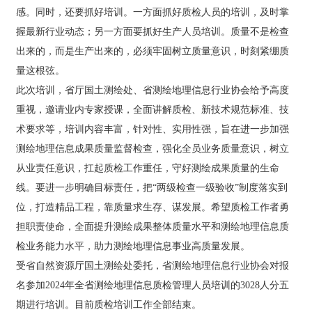
页
作者勇担职责使命，全面提升测绘成果整体质量水平和测
感。同时，还要抓好培训。一方面抓好质检人员的培训，及时掌
面
绘地理信息质检业务能力水平，助力测绘地理信息事业高
握最新行业动态；另一方面要抓好生产人员培训。质量不是检查
登
质量发展。 受省自然资源厅国土测绘处委托，省测绘地理
录
出来的，而是生产出来的，必须牢固树立质量意识，时刻紧绷质
信息行业协会对报名参加2024年全省测绘地理信息质检管
入
理人员培训的3028人分五期进行培训。目前质检培训工作
量这根弦。
口-
全部结束。
此次培训，省厅国土测绘处、省测绘地理信息行业协会给予高度
乐
鱼
重视，邀请业内专家授课，全面讲解质检、新技术规范标准、技
(中
术要求等，培训内容丰富，针对性、实用性强，旨在进一步加强
国)
测绘地理信息成果质量监督检查，强化全员业务质量意识，树立
从业责任意识，扛起质检工作重任，守好测绘成果质量的生命
线。要进一步明确目标责任，把“两级检查一级验收”制度落实到
位，打造精品工程，靠质量求生存、谋发展。希望质检工作者勇
担职责使命，全面提升测绘成果整体质量水平和测绘地理信息质
检业务能力水平，助力测绘地理信息事业高质量发展。
受省自然资源厅国土测绘处委托，省测绘地理信息行业协会对报
名参加2024年全省测绘地理信息质检管理人员培训的3028人分五
期进行培训。目前质检培训工作全部结束。