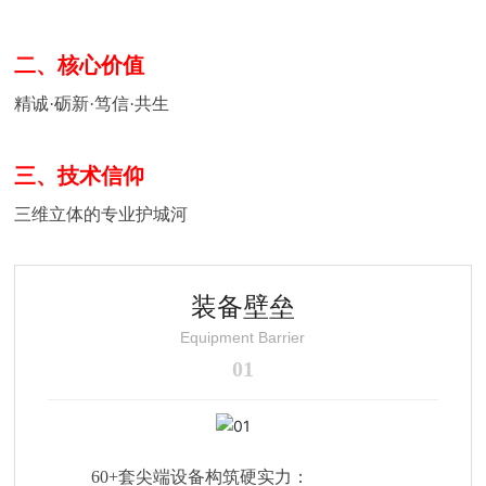
闻
动
态
二、核心价值
精诚·砺新·笃信·共生
员
工
天
三、技术信仰
地
三维立体的专业护城河
人
才
招
装备壁垒
聘
Equipment Barrier
01
乐
鱼
官
方
站
60+套尖端设备构筑硬实力：